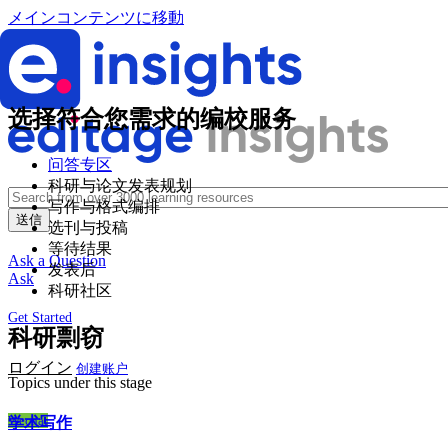
メインコンテンツに移動
选择符合您需求的编校服务
问答专区
科研与论文发表规划
写作与格式编排
选刊与投稿
等待结果
Ask a Question
发表后
Ask
科研社区
Get Started
科研剽窃
ログイン
创建账户
Topics under this stage
Wechat
学术写作