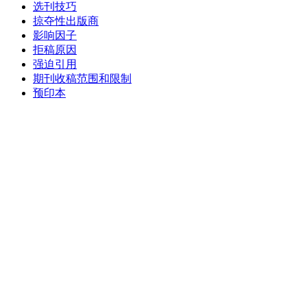
选刊技巧
掠夺性出版商
影响因子
拒稿原因
强迫引用
期刊收稿范围和限制
预印本