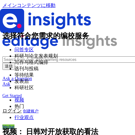
メインコンテンツに移動
选择符合您需求的编校服务
问答专区
科研与论文发表规划
写作与格式编排
选刊与投稿
等待结果
Ask a Question
发表后
Ask
科研社区
Get Started
视频
热门
ログイン
创建账户
行业观点
Wechat
视频：
日韩对开放获取的看法