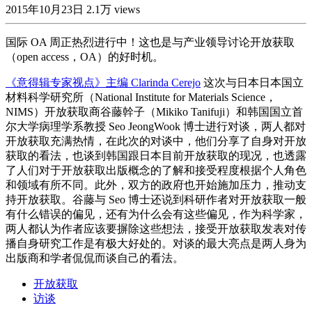
2015年10月23日
2.1万 views
国际 OA 周正热烈进行中！这也是与产业领导讨论开放获取
（open access，OA）的好时机。
《意得辑专家视点》主编 Clarinda Cerejo
这次与日本日本国立
材料科学研究所（National Institute for Materials Science，
NIMS）开放获取商谷藤幹子（Mikiko Tanifuji）和韩国国立首
尔大学病理学系教授 Seo JeongWook 博士进行对谈，两人都对
开放获取充满热情，在此次的对谈中，他们分享了自身对开放
获取的看法，也谈到韩国跟日本目前开放获取的现况，也透露
了人们对于开放获取出版概念的了解和接受程度根据个人角色
和领域有所不同。此外，双方的政府也开始施加压力，推动支
持开放获取。谷藤与 Seo 博士还说到科研作者对开放获取一般
有什么错误的偏见，还有为什么会有这些偏见，作为科学家，
两人都认为作者应该要摒除这些想法，接受开放获取发表对传
播自身研究工作是有极大好处的。对谈的最大亮点是两人身为
出版商和学者侃侃而谈自己的看法。
开放获取
访谈