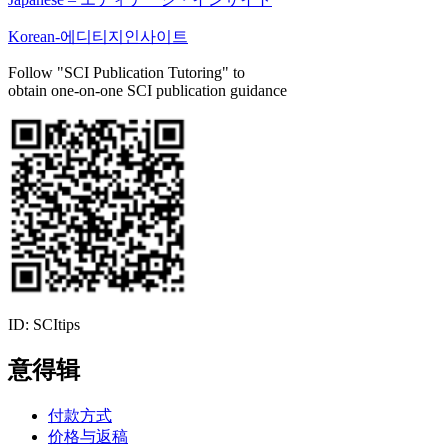
Korean-에디티지인사이트
Follow "SCI Publication Tutoring" to
obtain one-on-one SCI publication guidance
ID: SCItips
意得辑
付款方式
价格与返稿