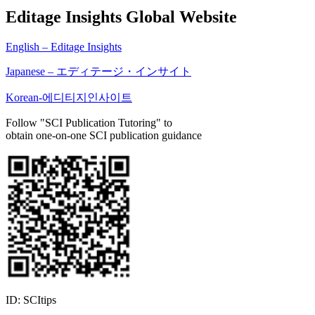
Editage Insights Global Website
English – Editage Insights
Japanese – エディテージ・インサイト
Korean-에디티지인사이트
Follow "SCI Publication Tutoring" to
obtain one-on-one SCI publication guidance
ID: SCItips