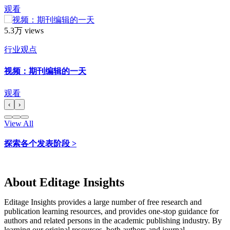
观看
5.3万 views
行业观点
视频：期刊编辑的一天
观看
‹
›
View All
探索各个发表阶段 >
About Editage Insights
Editage Insights provides a large number of free research and
publication learning resources, and provides one-stop guidance for
authors and related persons in the academic publishing industry.
By
learning our original resources, both authors and journal