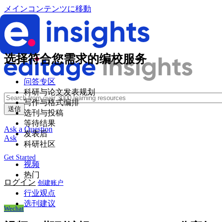
メインコンテンツに移動
选择符合您需求的编校服务
问答专区
科研与论文发表规划
写作与格式编排
选刊与投稿
等待结果
Ask a Question
发表后
Ask
科研社区
Get Started
视频
热门
ログイン
创建账户
行业观点
选刊建议
Wechat