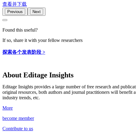
查看并下载
Previous
Next
Found this useful?
If so, share it with your fellow researchers
探索各个发表阶段 >
About Editage Insights
Editage Insights provides a large number of free research and publica
original resources, both authors and journal practitioners will benefit a
industry trends, etc.
More
become member
Contribute to us