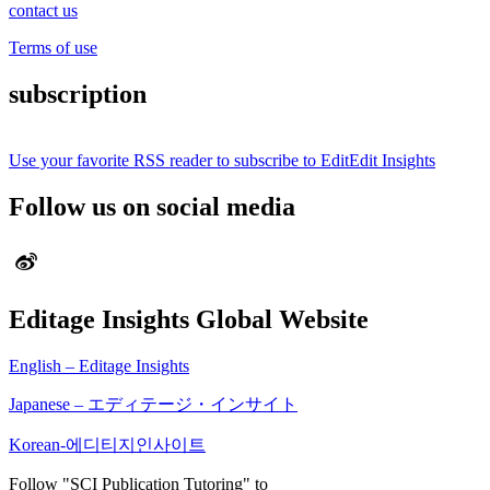
contact us
Terms of use
subscription
Use your favorite RSS reader to subscribe to EditEdit Insights
Follow us on social media
Editage Insights Global Website
English – Editage Insights
Japanese – エディテージ・インサイト
Korean-에디티지인사이트
Follow "SCI Publication Tutoring" to