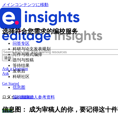
メインコンテンツに移動
选择符合您需求的编校服务
问答专区
科研与论文发表规划
写作与格式编排
选刊与投稿
等待结果
Ask a Question
发表后
Ask
科研社区
Get Started
信息图
ログイン
编辑和审稿人参考资料
创建账户
信息图：
成为审稿人的你，要记得这十件
Wechat