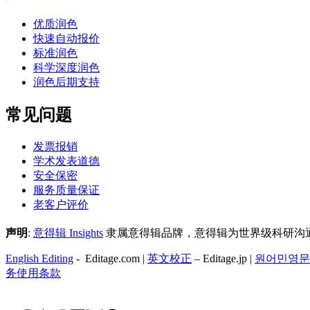
优质润色
快速自动报价
标准润色
科学深度润色
润色后期支持
常见问题
发票报销
学术发表道德
安全保密
服务质量保证
老客户评价
声明
:
意得辑 Insights
隶属意得辑品牌，意得辑为世界级科研沟通解
English Editing
- Editage.com |
英文校正
– Editage.jp |
원어민영문
务
使用条款