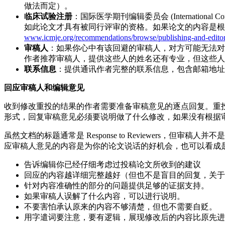
做法而定）。
临床试验注册
：国际医学期刊编辑委员会 (International 
如此论文才具有被同行评审的资格。如果论文的内容是根据
www.icmje.org/recommendations/browse/publishing-and-editorial-
审稿人
：如果你心中有该回避的审稿人，对方可能无法对
作者推荐审稿人，提供这些人的姓名还有专业，但这些人
联系信息
：提供通讯作者完整的联系信息，包含邮箱地址
回应审稿人和编辑意见
收到修改重投的结果的作者需要准备审稿意见的逐点回复。重投的时候
形式，回复审稿意见必须要说明做了什么修改，如果没有根据
虽然文档的标题通常是 Response to Reviewer
应审稿人意见的内容是为你的论文说话的好机会，也可以看成
告诉编辑你已经仔细考虑过投稿论文所收到的建议
回应的内容越详细完整越好（但也不是盲目的回复，关于
针对内容准确性的部分的问题提供足够的证据支持。
如果审稿人误解了什么内容，可以进行说明。
不要害怕承认原来的内容不够清楚，但也不需要自贬。
用字遣词要注意，要有逻辑，展现修改后的内容比原先进