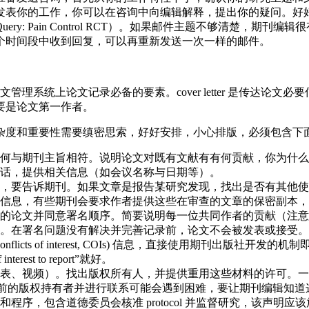
发表你的工作，你可以在咨询中向编辑解释，提出你的疑问。好
 Pain Control RCT）。如果邮件主题不够清楚，期刊编
个时间段中收到回复，可以再重新发送一次一样的邮件。
始，这是论文管理系统上论文记录必备的要素。cover letter 是
要是论文第一作者。
杂度和重要性需要缜密思索，好好安排，小心排版，必须包含下
何与期刊主旨相符。说明论文对既有文献有有何贡献，你为什么
话，提供相关信息（如会议名称与日期等）。
，要告诉期刊。如果文章是报告某研究发现，找出是否有其他使
信息，有些期刊会要求作者提供这些在审查的文章的保密副本，
的论文并同意署名顺序。简要说明每一位共同作者的贡献（注意
。在署名问题没有解决并完善记录前，论文不会被发表或接受。
icts of interest, COIs) 信息，直接使用期刊出版社
terest to report”就好。
。找出版权所有人，并提供重用这些材料的许可。一般可以使用版权结算中心
目前的版权持有者并进行联系可能会遇到困难，要让期刊编辑知道
程序，包含道德委员会核准 protocol 并监督研究，该声