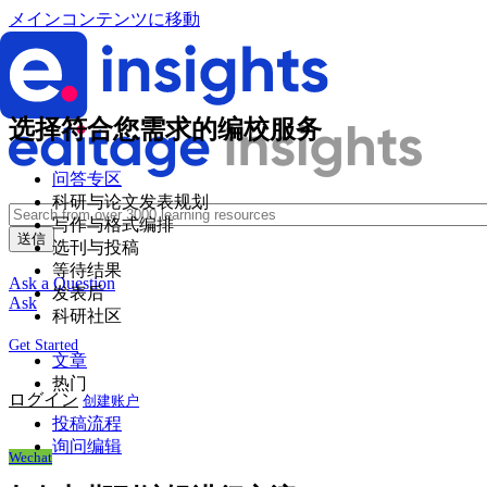
メインコンテンツに移動
选择符合您需求的编校服务
问答专区
科研与论文发表规划
写作与格式编排
选刊与投稿
等待结果
Ask a Question
发表后
Ask
科研社区
Get Started
文章
热门
ログイン
创建账户
投稿流程
询问编辑
Wechat