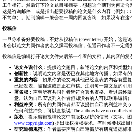
工作相符。然后订下论文题目和摘要，想想这个期刊为何适合
这是咨询邮件，或是指出想要投稿的论文是什么内容（例如：Query:
不简单）。期刊编辑一般会在一周内回复咨询，如果没有在这
投稿信
一旦你准备好要投稿，不妨从投稿信 (cover letter) 开
者会以论文共同作者的名义撰写投稿信，但通讯作者不一定需
投稿信是编辑打开论文文件夹后第一个看的文档，其内容的复
论文在说什么
：提供论文题目，叙述论文的内容和类型如
创新性
：说明论文内容是否已在其他地方传播，如果有的
重复的内容
：如果你的论文与其他已经发表的内容有重复
已经发表、被报道或是正在审稿。注明每一篇文章的引用
署名权
：声明所有共同作者皆符合署名资格、看过最终版
意。认为自己应该列入作者但却没有的人可以联系编辑）
利益冲突
：所有的共同作者都应该提供自己的利益冲突 (confl
任何利益冲突，可以直接说“The authors have no conflicts of in
版权
：提示编辑投稿论文中有版权保护的信息（文字、图表、视频）
www.copyright.com
) 提出版权授权要求。有时候要找出
研究道德规范
：作者需要声明自己遵循所有研究道德标准和