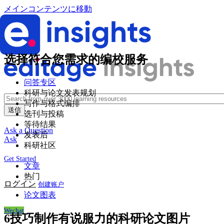
メインコンテンツに移動
选择符合您需求的编校服务
问答专区
科研与论文发表规划
写作与格式编排
选刊与投稿
等待结果
Ask a Question
发表后
Ask
科研社区
Get Started
文章
热门
ログイン
创建账户
论文图表
Wechat
6技巧制作有说服力的科研论文图片