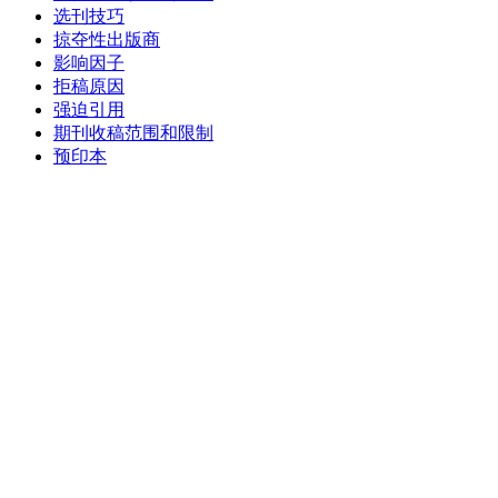
选刊技巧
掠夺性出版商
影响因子
拒稿原因
强迫引用
期刊收稿范围和限制
预印本