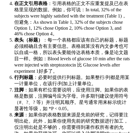
在正文引用表格
：引用表格的正文不应重复提及已在表
格里呈现的数据。例如，你可说：In total, 32% of the
subjects were highly satisfied with the treatment (Table 1)，
但避免：As shown in Table 1, 32% of the subjects chose
Option 1, 12% chose Option 2, 10% chose Option 3, and
46% chose Option 4。
表头（标题）
：每一个表格都应该有自己的标题，标题
必须精确且含有主要信息。表格就算没有内文参考也可
以自成一格，所以表头要能传达表格本质，像是论文题
目一样。例如：Blood levels of glucose 10 min after the rats
were injected with streptozotocin 比 Glucose levels after
experiment 1好多了。
行列标题
：必要时提供行列标题。如果整行/列都是用某
一计量单位，在该行/列加上计量单位。
注脚
：如果有栏位需要说明，应使用注脚。如果你的表
格是数据，注脚编号应为字母。许多期刊建议使用符号
（#、?、? 等）并注明其顺序。星号通常用来标示统计
显著性等级，如 *P < 0.05。
来源
：如果你的表格数据来源是先前的研究，记得要注
明出处。此外，如果你使用先前的研究数据进行加工，
仅注明出处是不够的，你需要得到著作权所有者的允