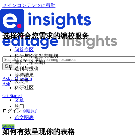
メインコンテンツに移動
选择符合您需求的编校服务
问答专区
科研与论文发表规划
写作与格式编排
选刊与投稿
等待结果
Ask a Question
发表后
Ask
科研社区
Get Started
文章
热门
ログイン
创建账户
论文图表
Wechat
如何有效呈现你的表格