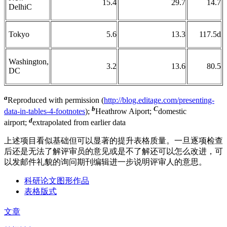
15.4
29.7
14.7
DelhiC
Tokyo
5.6
13.3
117.5d
Washington,
3.2
13.6
80.5
DC
a
Reproduced with permission (
http://blog.editage.com/presenting-
b
C
data-in-tables-4-footnotes
);
Heathrow Aiport;
domestic
d
airport;
extrapolated from earlier data
上述项目看似基础但可以显著的提升表格质量。一旦逐项检查
后还是无法了解评审员的意见或是不了解还可以怎么改进，可
以发邮件礼貌的询问期刊编辑进一步说明评审人的意思。
科研论文图形作品
表格版式
文章