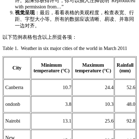
许。如果你获得许可，你可以插入注脚说明“Reproduced
with permission from…”
视觉呈现
：最后，看看表格的美观程度，检查表宽、行
距、字型大小等。所有的数据应该清晰、易读、并靠同
一边对齐。
以下范例表格包含以上所提各项：
Table 1. Weather in six major cities of the world in March 2011
Minimum
Maximum
Rainfall
City
temperature (°C)
temperature (°C)
(mm)
Canberra
10.7
24.4
52.6
ondonb
3.8
10.3
48.0
Nairobi
13.1
25.6
92.8
New